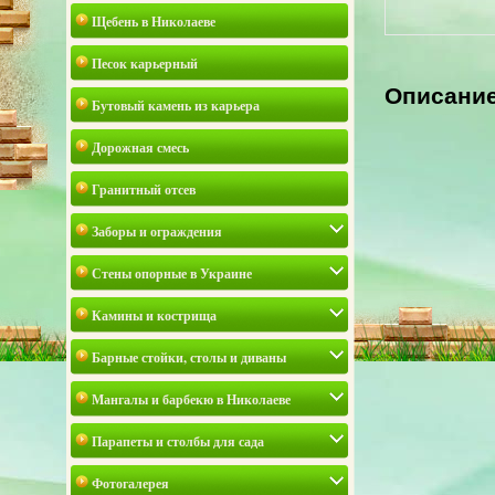
Щебень в Николаеве
Песок карьерный
Описани
Бутовый камень из карьера
Дорожная смесь
Гранитный отсев
Заборы и ограждения
Стены опорные в Украине
Камины и кострища
Барные стойки, столы и диваны
Мангалы и барбекю в Николаеве
Парапеты и столбы для сада
Фотогалерея