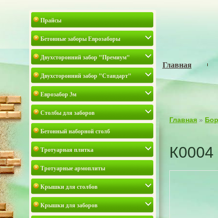
Прайсы
Бетонные заборы Еврозаборы
Двухсторонний забор "Премиум"
Главная
Двухсторонний забор "Стандарт"
Еврозабор 3м
Столбы для заборов
Главная
»
Бор
Бетонный наборной столб
К0004
Тротуарная плитка
Тротуарные армоплиты
Крышки для столбов
Крышки для заборов