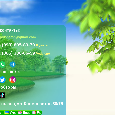
контакты:
mpiusbeton@gmail.com
 (098) 805-83-70
Kyivstar
 (066) 338-66-59
Vodafone
соц. сетях:
ообзоры:
иколаев, ул. Космонавтов 88/7б
с.
Укр.
Eng.
Fr.