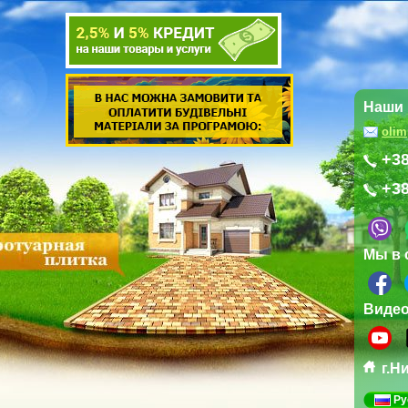
Наши 
oli
+38
+38
Мы в 
Виде
г.Н
Ру