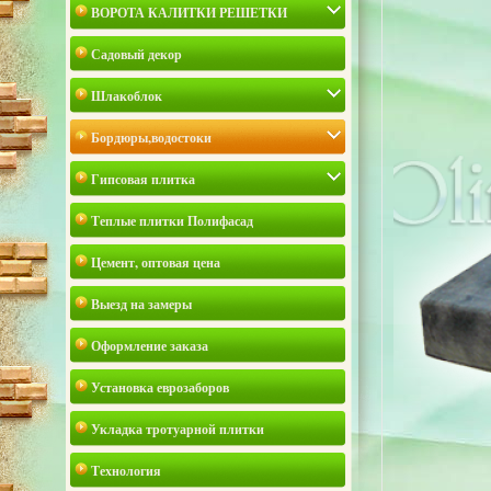
ВОРОТА КАЛИТКИ РЕШЕТКИ
Садовый декор
Шлакоблок
Бордюры,водостоки
Гипсовая плитка
Теплые плитки Полифасад
Цемент, оптовая цена
Выезд на замеры
Оформление заказа
Установка еврозаборов
Укладка тротуарной плитки
Технология