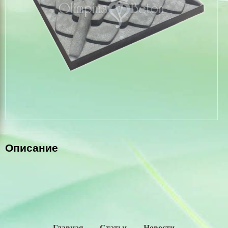
Бордюры,водостоки
Гипсовая плитка
Теплые плитки Полифасад
Цемент, оптовая цена
Выезд на замеры
Оформление заказа
Установка еврозаборов
Укладка тротуарной плитки
Описание
Технология
Щебень в Николаеве
Песок карьерный
Бутовый камень из карьера
Главная
Статьи
Новости