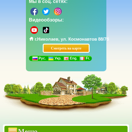
Мы в соц. сетях:
Видеообзоры:
г.Николаев, ул. Космонавтов 88/7б
Смотреть на карте
Рус.
Укр.
Eng.
Fr.
Прайсы
Бетонные заборы Еврозаборы
Меню