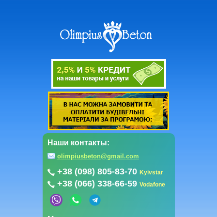
Наши контакты:
olimpiusbeton@gmail.com
+38 (098) 805-83-70
Kyivstar
+38 (066) 338-66-59
Vodafone