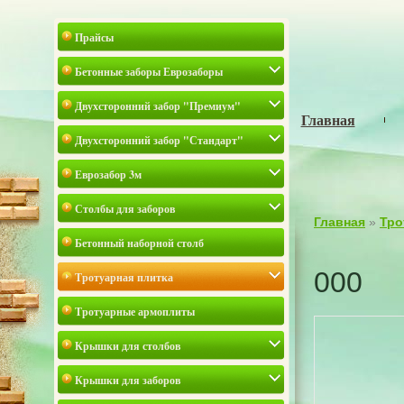
Прайсы
Бетонные заборы Еврозаборы
Двухсторонний забор "Премиум"
Главная
Двухсторонний забор "Стандарт"
Еврозабор 3м
Столбы для заборов
Главная
»
Тро
Бетонный наборной столб
000
Тротуарная плитка
Тротуарные армоплиты
Крышки для столбов
Крышки для заборов