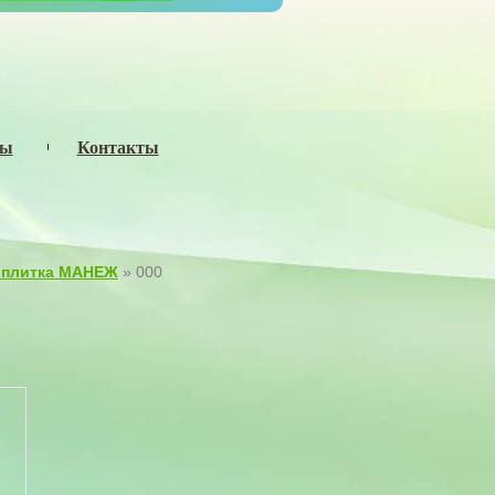
сы
Контакты
 плитка МАНЕЖ
» 000