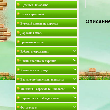
Щебень в Николаеве
Песок карьерный
Описани
Бутовый камень из карьера
Дорожная смесь
Гранитный отсев
Заборы и ограждения
Стены опорные в Украине
Камины и кострища
Барные стойки, столы и диваны
Мангалы и барбекю в Николаеве
Парапеты и столбы для сада
Фотогалерея