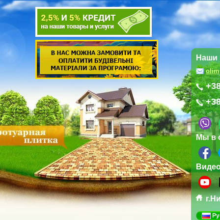
Наши 
oli
+38
+38
Мы в 
Виде
г.Н
Ру