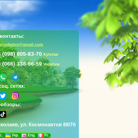
контакты:
mpiusbeton@gmail.com
 (098) 805-83-70
Kyivstar
 (066) 338-66-59
Vodafone
соц. сетях:
ообзоры:
иколаев, ул. Космонавтов 88/7б
с.
Укр.
Eng.
Fr.