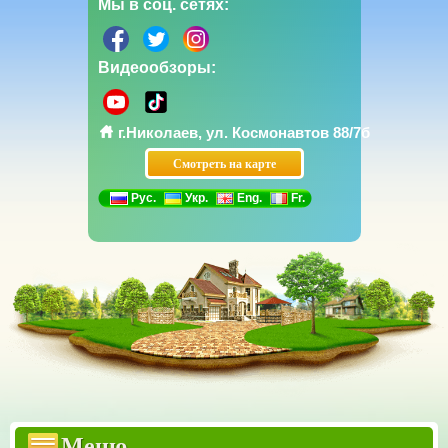
Мы в соц. сетях:
Видеообзоры:
г.Николаев, ул. Космонавтов 88/7б
Смотреть на карте
Рус.
Укр.
Eng.
Fr.
Прайсы
Бетонные заборы Еврозаборы
Меню