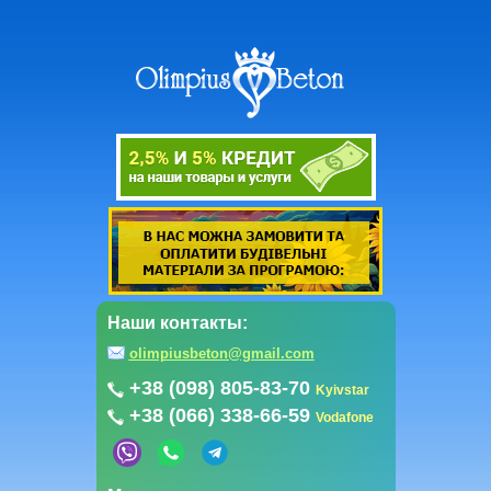
Наши контакты:
olimpiusbeton@gmail.com
+38 (098) 805-83-70
Kyivstar
+38 (066) 338-66-59
Vodafone