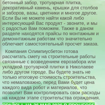
бетонный забор, тротуарная плитка,
Бордюры,водостоки
декоративный камень, крышки для столбов
и заборов, вазы, цветники и многое другое.
Гипсовая плитка
Если Вы не можете найти какой либо
Теплые плитки Полифасад
интересующий Вас продукт - звоните, и мы
с радостью Вам поможем. Также в даном
Цемент, оптовая цена
разделе находятся прайсы по монтажным и
демоннтажным работам что значительно
Выезд на замеры
облегчает самостоятельный просчет заказа.
Оформление заказа
Компания Олимпиусбетон готова
рассчитать смету на строительные работы
Установка еврозаборов
связанные с возведением еврозабора или
укладкой тротуарной плитки в Николаеве
Укладка тротуарной плитки
либо другом городе. Вы будете знать не
Технология
только итоговую стоимость строительства,
что немаловажно, перед Вами будет цена
Щебень в Николаеве
каждого вида робот и материалов, что
позволит Вам контролировать свои расходы
Песок карьерный
на каждом этапе строительства ограждения.
Бутовый камень из карьера