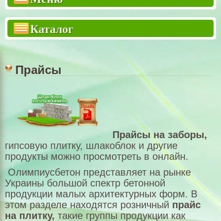
Двухсторонний забор "Премиум"
Каталог
Двухсторонний забор "Стандарт"
Еврозабор 3м
Столбы для заборов
Прайсы
Бетонный наборной столб
Тротуарная плитка
Тротуарные армоплиты
Прайсы на заборы,
Крышки для столбов
гипсовую плитку, шлакоблок и другие
продукты можно просмотреть в онлайн.
Крышки для заборов
Олимпиусбетон представляет на рынке
ВОРОТА КАЛИТКИ РЕШЕТКИ
Украины большой спектр бетонной
продукции малых архитектурных форм. В
Садовый декор
этом разделе находятся розничный
прайс
Шлакоблок
на плитку,
такие группы продукции как