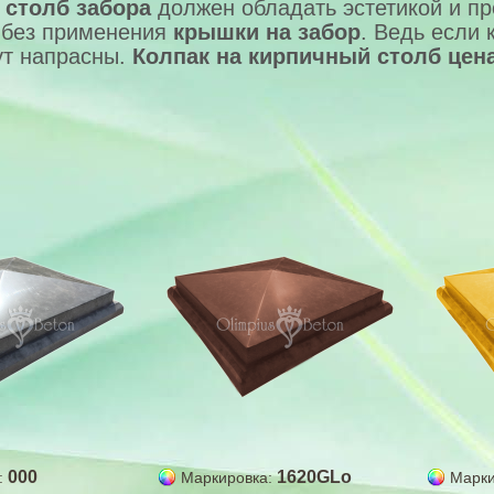
 столб забора
должен обладать эстетикой и пр
 без применения
крышки на забор
. Ведь если 
ут напрасны.
Колпак на кирпичный столб цен
000
1620GLo
:
Маркировка:
Марки