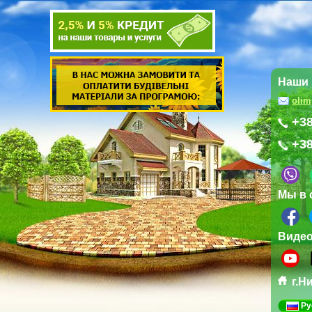
Наши 
oli
+38
+38
Мы в 
Виде
г.Н
Ру