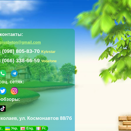
контакты:
mpiusbeton@gmail.com
 (098) 805-83-70
Kyivstar
 (066) 338-66-59
Vodafone
соц. сетях:
ообзоры:
иколаев, ул. Космонавтов 88/7б
с.
Укр.
Eng.
Fr.