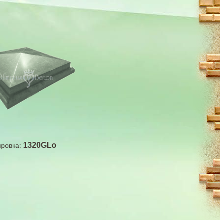
1320GLo
ровка: