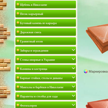
Щебень в Николаеве
Песок карьерный
Бутовый камень из карьера
Дорожная смесь
Гранитный отсев
Заборы и ограждения
Стены опорные в Украине
Камины и кострища
Маркировка
Барные стойки, столы и диваны
Мангалы и барбекю в Николаеве
Парапеты и столбы для сада
Фотогалерея