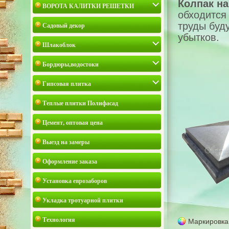
Колпак на
ВОРОТА КАЛИТКИ РЕШЕТКИ
обходится
труды буд
Садовый декор
убытков.
Шлакоблок
Бордюры,водостоки
Гипсовая плитка
Теплые плитки Полифасад
Цемент, оптовая цена
Выезд на замеры
Оформление заказа
Установка еврозаборов
Укладка тротуарной плитки
Технология
Маркировка