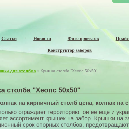
Статьи
Новости
Фото проектов
Прай
Конструктор заборов
шки для столбов
» Крышка столба "Хеопс 50х50"
а столба "Хеопс 50х50"
олпак на кирпичный столб цена, колпак на 
только ограждает территорию, он ее еще и укра
яет ассортимент крышек на забор. Крышки
на з
ционный срок опорных столбов
, предотвращают