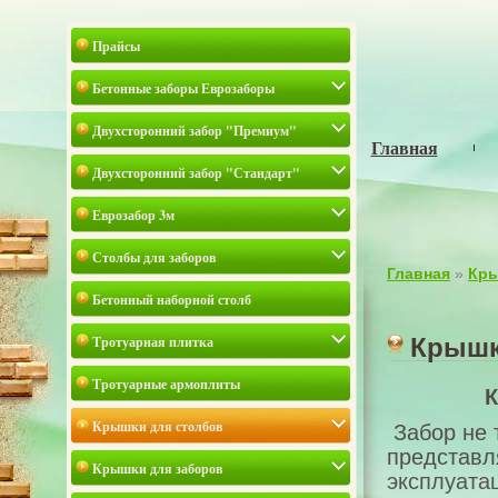
Прайсы
Бетонные заборы Еврозаборы
Двухсторонний забор "Премиум"
Главная
Двухсторонний забор "Стандарт"
Еврозабор 3м
Столбы для заборов
Главная
»
Кры
Бетонный наборной столб
Тротуарная плитка
Крышк
Тротуарные армоплиты
К
Крышки для столбов
Забор не 
представл
Крышки для заборов
эксплуата