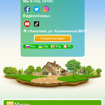
Мы в соц. сетях:
Видеообзоры:
г.Николаев, ул. Космонавтов 88/7б
Смотреть на карте
Рус.
Укр.
Eng.
Fr.
Прайсы
Бетонные заборы Еврозаборы
Меню