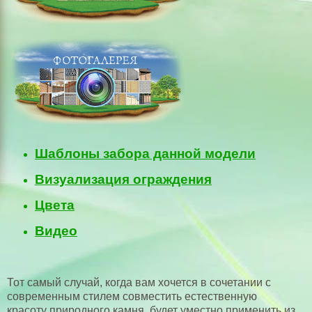
Бордюры,водостоки
Гипсовая плитка
Теплые плитки Полифасад
Цемент, оптовая цена
Выезд на замеры
Оформление заказа
Шаблоны забора данной модели
Установка еврозаборов
Визуализация ограждения
Укладка тротуарной плитки
Цвета
Технология
Видео
Щебень в Николаеве
Песок карьерный
Тот самый случай, когда вам хочется в сочетании с
современным стилем совместить естественную
Бутовый камень из карьера
красоту природного камня, будет уместно применить из