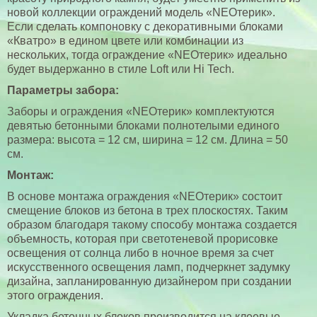
новой коллекции ограждений модель «NEOтерик».
Дорожная смесь
Если сделать компоновку с декоративными блоками
«Кватро» в едином цвете или комбинации из
Гранитный отсев
нескольких, тогда ограждение «NEOтерик» идеально
будет выдержанно в стиле Loft или Hi Tech.
Заборы и ограждения
Параметры забора:
Стены опорные в Украине
Заборы и ограждения «NEOтерик» комплектуются
девятью бетонными блоками полнотелыми единого
Камины и кострища
размера: высота = 12 см, ширина = 12 см. Длина = 50
Барные стойки, столы и диваны
см.
Монтаж:
Мангалы и барбекю в Николаеве
В основе монтажа ограждения «NEOтерик» состоит
Парапеты и столбы для сада
смещение блоков из бетона в трех плоскостях. Таким
образом благодаря такому способу монтажа создается
Фотогалерея
объемность, которая при светотеневой прорисовке
освещения от солнца либо в ночное время за счет
искусственного освещения ламп, подчеркнет задумку
дизайна, запланированную дизайнером при создании
этого ограждения.
Укладка бетонных блоков производится на клеевые