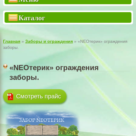
Двухсторонний забор "Премиум"
Каталог
Двухсторонний забор "Стандарт"
Еврозабор 3м
Столбы для заборов
Главная
»
Заборы и ограждения
» «NEOтерик» ограждения
заборы.
Бетонный наборной столб
Тротуарная плитка
«NEOтерик» ограждения
Тротуарные армоплиты
заборы.
Крышки для столбов
Смотреть прайс
Крышки для заборов
ВОРОТА КАЛИТКИ РЕШЕТКИ
Садовый декор
Шлакоблок