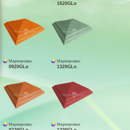
1620GLo
Бордюры,водостоки
Гипсовая плитка
Теплые плитки Полифасад
Цемент, оптовая цена
Выезд на замеры
Оформление заказа
Маркировка:
Маркировка:
0920GLo
1320GLo
Установка еврозаборов
Укладка тротуарной плитки
Технология
Щебень в Николаеве
Песок карьерный
Маркировка:
Маркировка:
Бутовый камень из карьера
0720GLo
1220GLo