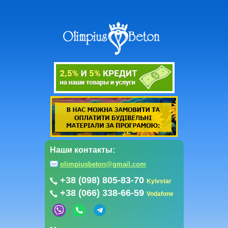
Наши контакты:
olimpiusbeton@gmail.com
+38 (098) 805-83-70
Kyivstar
+38 (066) 338-66-59
Vodafone