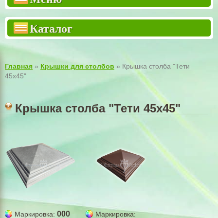
Двухсторонний забор "Премиум"
Каталог
Двухсторонний забор "Стандарт"
Еврозабор 3м
Столбы для заборов
Главная
»
Крышки для столбов
» Крышка столба "Тети
45х45"
Бетонный наборной столб
Тротуарная плитка
Крышка столба "Тети 45х45"
Тротуарные армоплиты
Крышки для столбов
Крышки для заборов
ВОРОТА КАЛИТКИ РЕШЕТКИ
Садовый декор
Шлакоблок
000
Маркировка:
Маркировка: