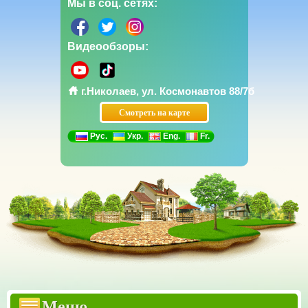
Мы в соц. сетях:
Видеообзоры:
г.Николаев, ул. Космонавтов 88/7б
Смотреть на карте
Рус.
Укр.
Eng.
Fr.
Прайсы
Бетонные заборы Еврозаборы
Меню