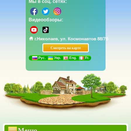
Мы в соц. сетях:
Видеообзоры:
г.Николаев, ул. Космонавтов 88/7б
Смотреть на карте
Рус.
Укр.
Eng.
Fr.
Прайсы
Бетонные заборы Еврозаборы
Меню