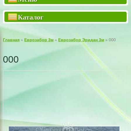
Двухсторонний забор "Премиум"
Каталог
Двухсторонний забор "Стандарт"
Еврозабор 3м
Столбы для заборов
Главная
»
Еврозабор 3м
»
Еврозабор Эридан 3м
» 000
Бетонный наборной столб
000
Тротуарная плитка
Тротуарные армоплиты
Крышки для столбов
Крышки для заборов
ВОРОТА КАЛИТКИ РЕШЕТКИ
Садовый декор
Шлакоблок