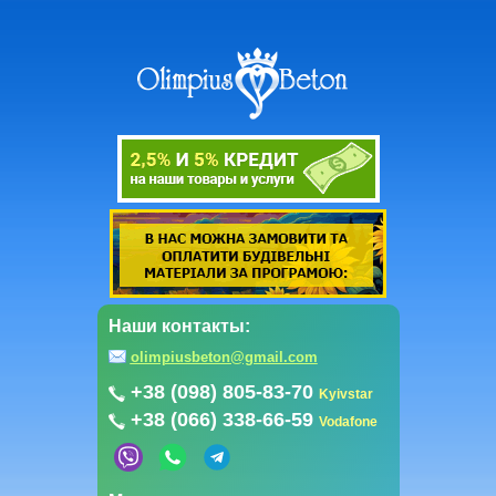
Наши контакты:
olimpiusbeton@gmail.com
+38 (098) 805-83-70
Kyivstar
+38 (066) 338-66-59
Vodafone