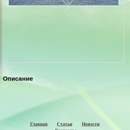
Бордюры,водостоки
Гипсовая плитка
Теплые плитки Полифасад
Цемент, оптовая цена
Выезд на замеры
Оформление заказа
Установка еврозаборов
Описание
Укладка тротуарной плитки
Технология
Щебень в Николаеве
Песок карьерный
Главная
Статьи
Новости
Бутовый камень из карьера