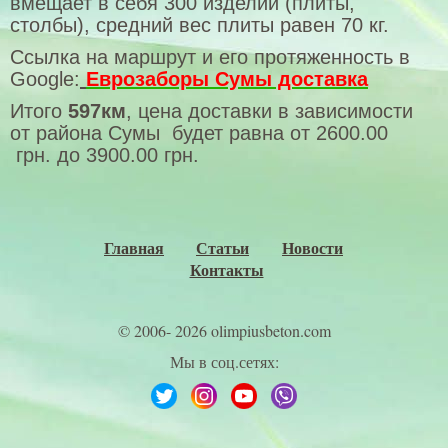
вмещает в себя 300 изделий (плиты,
столбы), средний вес плиты равен 70 кг.
Дорожная смесь
Ссылка на маршрут и его протяженность в
Гранитный отсев
Google:
Еврозаборы Сумы доставка
Заборы и ограждения
Итого
597км
, цена доставки в зависимости
от района Сумы будет равна от 2600.00
Стены опорные в Украине
грн. до 3900.00 грн.
Камины и кострища
Барные стойки, столы и диваны
Главная
Статьи
Новости
Мангалы и барбекю в Николаеве
Контакты
Парапеты и столбы для сада
© 2006- 2026 olimpiusbeton.com
Фотогалерея
Мы в соц.сетях: