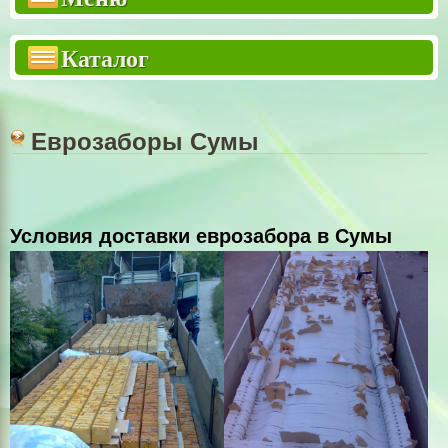
Двухсторонний забор "Премиум"
Каталог
Двухсторонний забор "Стандарт"
Еврозабор 3м
Столбы для заборов
Еврозаборы Сумы
Бетонный наборной столб
Тротуарная плитка
Условия доставки еврозабора в Сумы
Тротуарные армоплиты
Крышки для столбов
Крышки для заборов
ВОРОТА КАЛИТКИ РЕШЕТКИ
Садовый декор
Шлакоблок