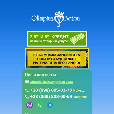
Наши контакты:
olimpiusbeton@gmail.com
+38 (098) 805-83-70
Kyivstar
+38 (066) 338-66-59
Vodafone