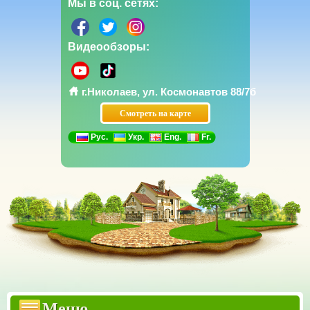
Мы в соц. сетях:
Видеообзоры:
г.Николаев, ул. Космонавтов 88/7б
Смотреть на карте
Рус.
Укр.
Eng.
Fr.
Прайсы
Бетонные заборы Еврозаборы
Меню