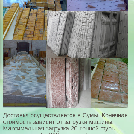
Бордюры,водостоки
Гипсовая плитка
Теплые плитки Полифасад
Цемент, оптовая цена
Выезд на замеры
Оформление заказа
Установка еврозаборов
Укладка тротуарной плитки
Технология
Щебень в Николаеве
Доставка осуществляется в Сумы. Конечная
Песок карьерный
стоимость зависит от загрузки машины.
Максимальная загрузка 20-тонной фуры
Бутовый камень из карьера